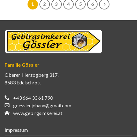
1
2
3
4
5
6
Familie Gössler
Oberer Herzogberg 317,
8583 Edelschrott
+43 664 33 61 790
goessler.johann@gmail.com
www.gebirgsimkerei.at
Impressum