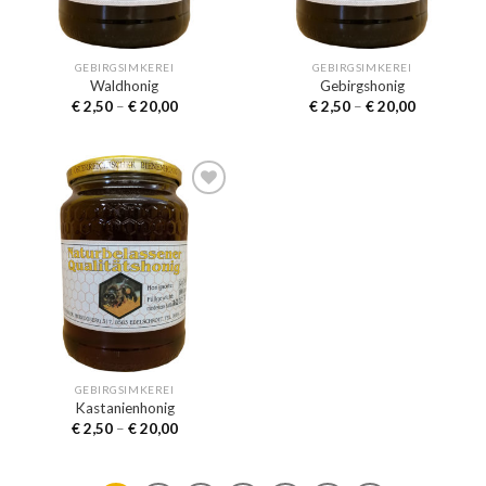
GEBIRGSIMKEREI
GEBIRGSIMKEREI
Waldhonig
Gebirgshonig
€
2,50
–
€
20,00
€
2,50
–
€
20,00
Auf die
Wunschliste
GEBIRGSIMKEREI
Kastanienhonig
€
2,50
–
€
20,00